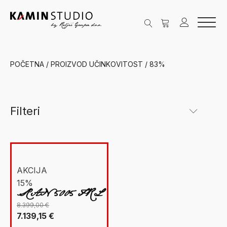
POČETNA
/ PROIZVOD UČINKOVITOST / 83%
Filteri
Kategorije
New Facet
Grijanje na drva
(1)
AKCIJA
15%
Ložišta
(1)
SCAN 5005 FRL
Scan
(1)
8.399,00
€
Izvorna
Trenutna
7.139,15
€