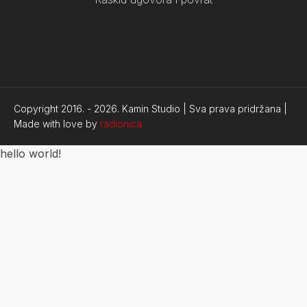
Copyright 2016. -
2026.
Kamin Studio | Sva prava pridržana |
Made with love by
radionica
hello world!