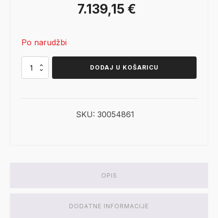
Izvorna
Trenutna
7.139,15
€
cijena
cijena
Po narudžbi
bila
je:
je:
7.139,15 €.
SCAN
DODAJ U KOŠARICU
5005
FRL
8.399,00 €.
količina
SKU:
30054861
OPIS
DODATNE INFORMACIJE