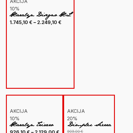
AKCIJA
10%
Xaralyn Disegno XL
Raspon
1.745,10
€
–
2.249,10
€
cijena:
od
1.745,10 €
do
2.249,10 €
AKCIJA
AKCIJA
10%
20%
Xaralyn Trivero
Dimplex Sierra
Raspon
926,10
€
–
2.129,00
€
909,00
€