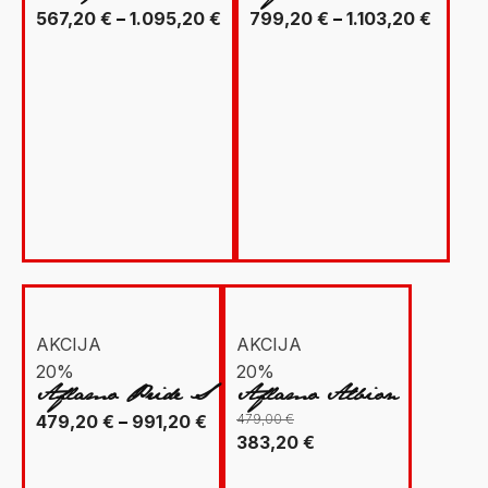
Raspon
Raspo
567,20
€
–
1.095,20
€
799,20
€
–
1.103,20
€
cijena:
cijena:
od
od
567,20 €
799,2
do
do
1.095,20 €
1.103,
AKCIJA
AKCIJA
20%
20%
Aflamo Pride S
Aflamo Albion
Raspon
479,20
€
–
991,20
€
479,00
€
Izvorna
Trenutna
383,20
€
cijena:
cijena
cijena
od