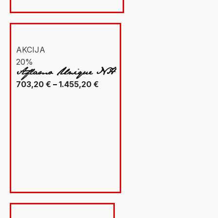
AKCIJA
20%
Aflamo Unique NH
Raspon
703,20
€
–
1.455,20
€
cijena:
od
703,20 €
do
1.455,20 €