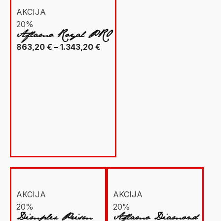
AKCIJA
20%
Aflamo Royal PRO
Raspon
863,20
€
–
1.343,20
€
cijena:
od
863,20 €
do
1.343,20 €
AKCIJA
AKCIJA
20%
20%
Dimplex Prism
Aflamo Diamond