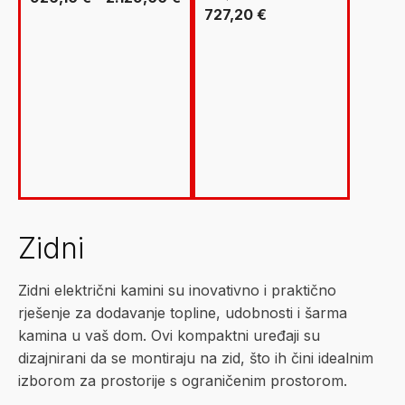
Izvorna
Trenutna
727,20
€
cijena:
cijena
cijena
od
bila
je:
926,10 €
je:
727,20 €.
do
909,00 €.
2.129,00 €
Zidni električni kamini su inovativno i praktično
rješenje za dodavanje topline, udobnosti i šarma
kamina u vaš dom. Ovi kompaktni uređaji su
dizajnirani da se montiraju na zid, što ih čini idealnim
izborom za prostorije s ograničenim prostorom.