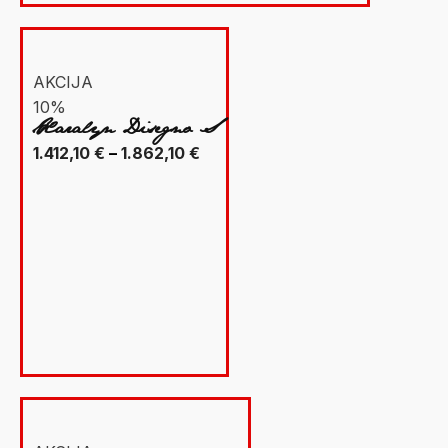
AKCIJA
10%
Xaralyn Disegno S
Raspon
1.412,10
€
–
1.862,10
€
cijena:
od
1.412,10 €
do
1.862,10 €