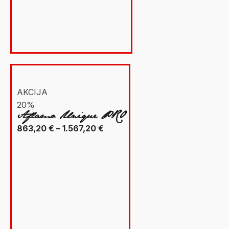
1.659,00 €
Akcija
On Sale
(15)
AKCIJA
20%
Aflamo Unique PRO
Raspon
863,20
€
–
1.567,20
€
cijena:
od
863,20 €
do
1.567,20 €