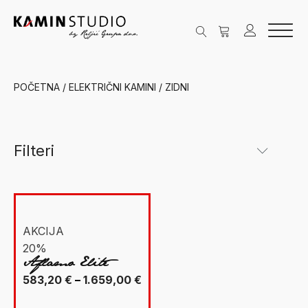
POČETNA
/
ELEKTRIČNI KAMINI
/ ZIDNI
Filteri
Kategorije
New Facet
Električni kamini
(16)
AKCIJA
20%
Zidni
(16)
Aflamo Elite
Ugradbeni kamini
(10)
Raspon
583,20
€
–
1.659,00
€
Aflamo
(10)
cijena: