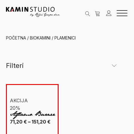
POČETNA
/
BIOKAMINI
/ PLAMENICI
Filteri
Kategorije
New Facet
Biokamini
(7)
AKCIJA
20%
Plamenici
(7)
Aflamo Burner
Ugradbeni biokamini
(6)
Raspon
71,20
€
–
151,20
€
Insertni
(1)
cijena: