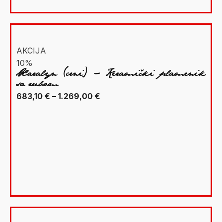
AKCIJA
10%
Xaralyn (crni) – Keramički plamenik
sa rubom
Raspon
683,10
€
–
1.269,00
€
cijena:
od
683,10 €
do
1.269,00 €