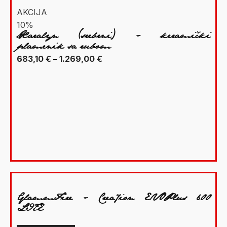
AKCIJA
10%
Xaralyn (srebrni) - keramički
plamenik sa rubom
Raspon
683,10
€
–
1.269,00
€
cijena:
od
683,10 €
do
1.269,00 €
GlammFire - Crea7ion EVOPlus 600
LITE