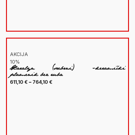
do
1.080,00 €
Akcija
On Sale
(5)
AKCIJA
10%
Xaralyn (srebrni) -keramički
plamenik bez ruba
Raspon
611,10
€
–
764,10
€
cijena:
od
611,10 €
do
764,10 €