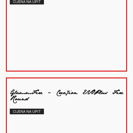
CIJENA NA UPIT
GlammFire - Crea7ion EVOPlus Fire
Round
CIJENA NA UPIT