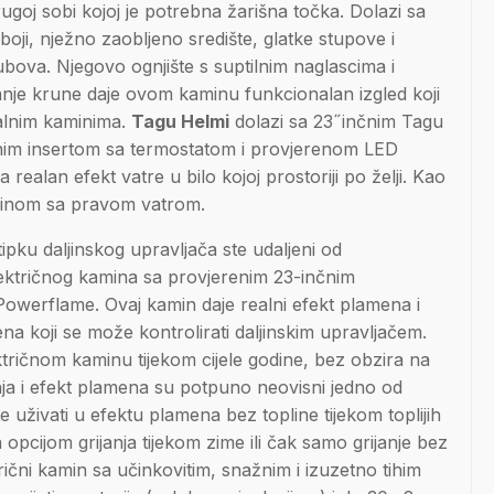
drugoj sobi kojoj je potrebna žarišna točka. Dolazi sa
i, nježno zaobljeno središte, glatke stupove i
rubova. Njegovo ognjište s suptilnim naglascima i
anje krune daje ovom kaminu funkcionalan izgled koji
nalnim kaminima.
Tagu Helmi
dolazi sa 23˝inčnim Tagu
nim insertom sa termostatom i provjerenom LED
realan efekt vatre u bilo kojoj prostoriji po želji. Kao
minom sa pravom vatrom.
ipku daljinskog upravljača ste udaljeni od
ektričnog kamina sa provjerenim 23-inčnim
Powerflame. Ovaj kamin daje realni efekt plamena i
na koji se može kontrolirati daljinskim upravljačem.
tričnom kaminu tijekom cijele godine, bez obzira na
anja i efekt plamena su potpuno neovisni jedno od
 uživati u efektu plamena bez topline tijekom toplijih
opcijom grijanja tijekom zime ili čak samo grijanje bez
ični kamin sa učinkovitim, snažnim i izuzetno tihim