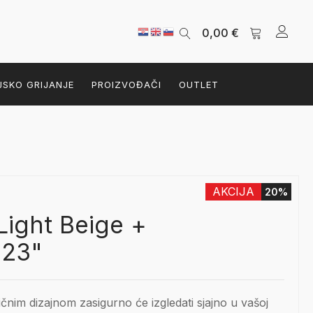
0,00
€
JSKO GRIJANJE
PROIZVOĐAČI
OUTLET
AKCIJA
20%
Light Beige +
 23"
sičnim dizajnom zasigurno će izgledati sjajno u vašoj