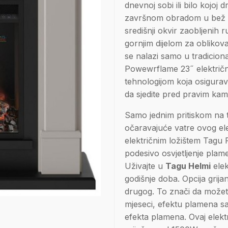
dnevnoj sobi ili bilo kojoj 
završnom obradom u bež boj
središnji okvir zaobljenih 
gornjim dijelom za oblikov
se nalazi samo u tradicio
Powewrflame 23˝ električ
tehnologijom koja osigurava 
da sjedite pred pravim ka
Samo jednim pritiskom na t
očaravajuće vatre ovog el
električnim ložištem Tagu 
podesivo osvjetljenje plame
Uživajte u
Tagu Helmi
elek
godišnje doba. Opcija grij
drugog. To znači da možete
mjeseci, efektu plamena sa 
efekta plamena. Ovaj elektr