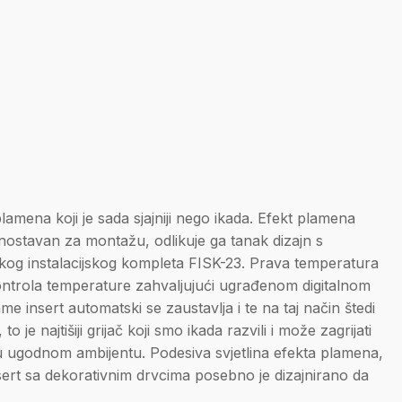
lamena koji je sada sjajniji nego ikada. Efekt plamena
ednostavan za montažu, odlikuje ga tanak dizajn s
og instalacijskog kompleta FISK-23. Prava temperatura
a kontrola temperature zahvaljujući ugrađenom digitalnom
 insert automatski se zaustavlja i te na taj način štedi
e najtišiji grijač koji smo ikada razvili i može zagrijati
te u ugodnom ambijentu. Podesiva svjetlina efekta plamena,
sert sa dekorativnim drvcima posebno je dizajnirano da