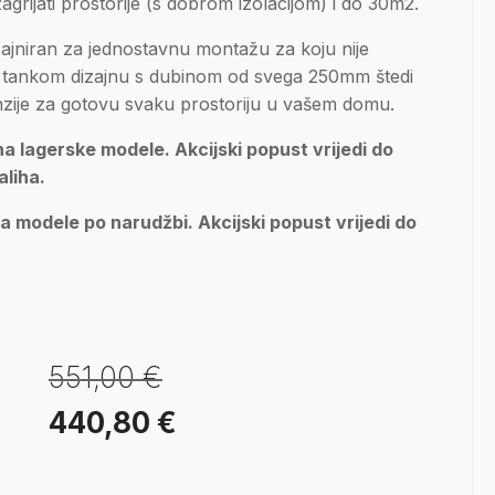
rijati prostorije (s dobrom izolacijom) i do 30m2.
ajniran za jednostavnu montažu za koju nije
ći tankom dizajnu s dubinom od svega 250mm štedi
nzije za gotovu svaku prostoriju u vašem domu.
lagerske modele. Akcijski popust vrijedi do
aliha.
modele po narudžbi. Akcijski popust vrijedi do
.
551,00
€
Izvorna
Trenutna
440,80
€
cijena
cijena