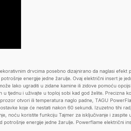
 dekorativnim drvcima posebno dizajnirano da naglasi efekt p
otrošnje energije jedne žarulje. Ovaj električni insert je j
e lako ugraditi u zidane kamine ili zidove pomoću opcijsk
n u tjednu i uživajte u toploj sobi kad god želite. Precizn
e prozor otvori ili temperatura naglo padne, TAGU PowerFlame
avke koje će nestati nakon 60 sekundi. Izuzetno tihi rad, to j
nje, noću koristite funkciju Tajmer za isključivanje i zaspi
potrošnje energije jedne žarulje. Powerflame električni in