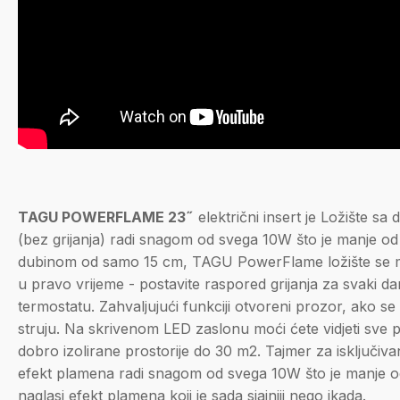
TAGU POWERFLAME 23˝
električni insert je Ložište sa
(bez grijanja) radi snagom od svega 10W što je manje od p
dubinom od samo 15 cm, TAGU PowerFlame ložište se mož
u pravo vrijeme - postavite raspored grijanja za svaki da
termostatu. Zahvaljujući funkciji otvoreni prozor, ako s
struju. Na skrivenom LED zaslonu moći ćete vidjeti sve post
dobro izolirane prostorije do 30 m2. Tajmer za isključiva
efekt plamena radi snagom od svega 10W što je manje od 
naglasi efekt plamena koji je sada sjajniji nego ikada.