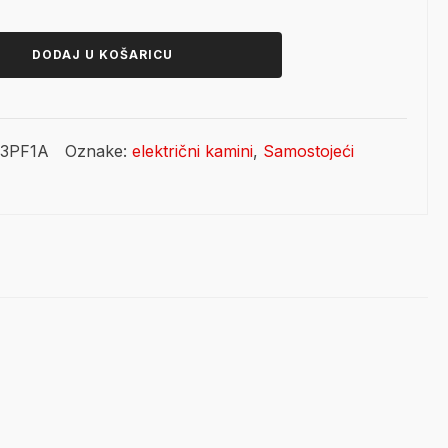
bila
je:
je:
440,80 €.
DODAJ U KOŠARICU
551,00 €.
23PF1A
Oznake:
električni kamini
,
Samostojeći