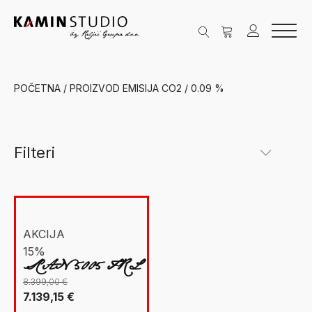
POČETNA
/ PROIZVOD EMISIJA CO2 / 0.09 %
Filteri
Kategorije
New Facet
Grijanje na drva
(1)
AKCIJA
15%
Ložišta
(1)
SCAN 5005 FRL
Scan
(1)
8.399,00
€
Izvorna
Trenutna
7.139,15
€