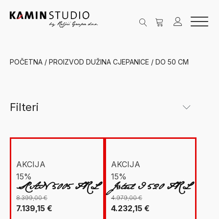
POČETNA
/ PROIZVOD DUŽINA CJEPANICE / DO 50 CM
Filteri
Kategorije
New Facet
Grijanje na drva
(6)
AKCIJA
AKCIJA
15%
15%
Ložišta
(5)
SCAN 5005 FRL
Jøtul I 520 FRL
Peći na drva
(1)
8.399,00
€
4.979,00
€
Izvorna
Trenutna
Izvorna
Trenutna
7.139,15
€
4.232,15
€
Jøtul
(5)