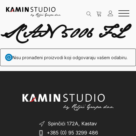
SCAN 5006 FL
Nisu pronađeni proizvodi koji odgovaraju vašem odabiru.
Spinčići 172A, Kastav
+385 (0) 95 3299 486