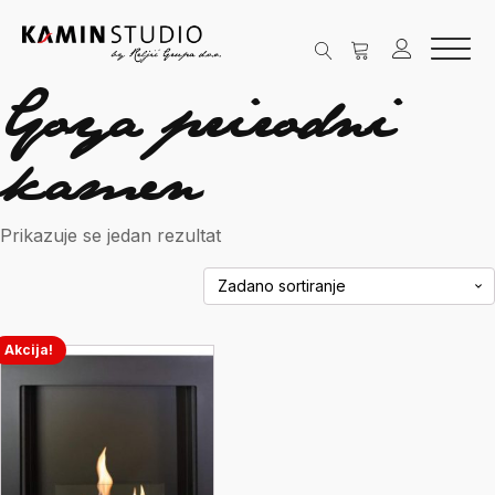
Goya prirodni
kamen
Prikazuje se jedan rezultat
Akcija!
Ovaj
proizvod
ima
više
varijanti.