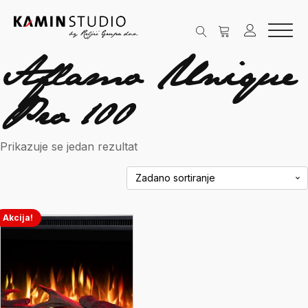
Aflamo Unique
Pro 100
Prikazuje se jedan rezultat
Akcija!
Ovaj
proizvod
ima
više
varijanti.