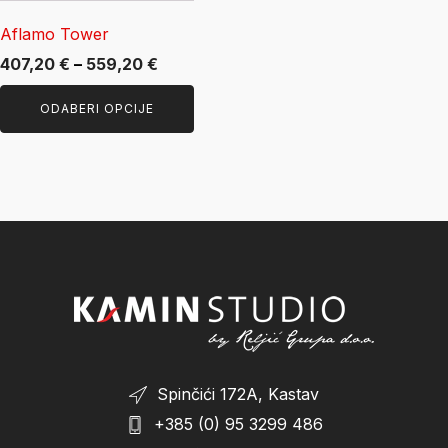
odabrati
Aflamo Tower
na
Raspon
407,20
€
–
559,20
€
stranici
cijena:
proizvoda
ODABERI OPCIJE
od
407,20 €
do
559,20 €
Spinčići 172A, Kastav
+385 (0) 95 3299 486