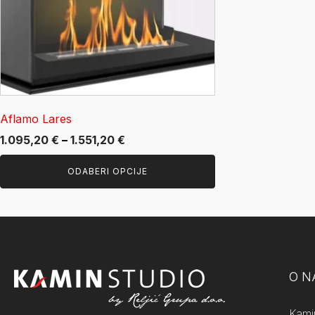
mogu
odabrati
na
stranici
proizvoda
Aflamo Lares
Raspon
1.095,20
€
–
1.551,20
€
cijena:
ODABERI OPCIJE
od
1.095,20 €
do
1.551,20 €
O 
Kami