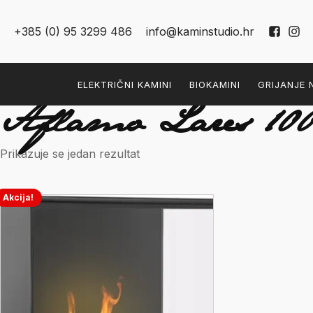
+385 (0) 95 3299 486
info@kaminstudio.hr
ELEKTRIČNI KAMINI
BIOKAMINI
GRIJANJE 
Aflamo Lares 10
Prikazuje se jedan rezultat
Akcija!
Ovaj
proizvod
ima
više
varijanti.
Opcije
se