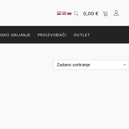
0,00
€
JSKO GRIJANJE
PROIZVOĐAČI
OUTLET