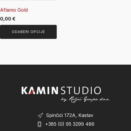
odabrati
Aflamo Gold
na
0,00
€
stranici
proizvoda
ODABERI OPCIJE
Spinčići 172A, Kastav
+385 (0) 95 3299 486