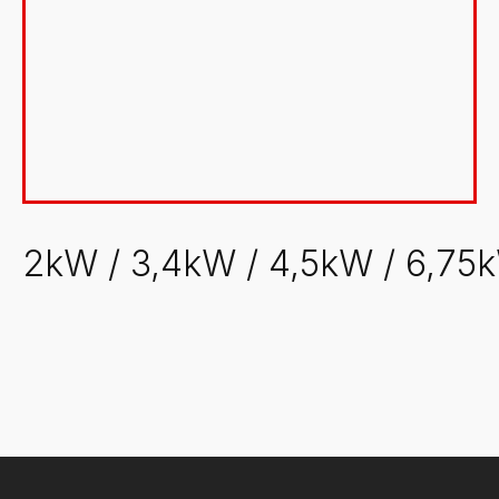
0€
Reset
Oznake
Akcija