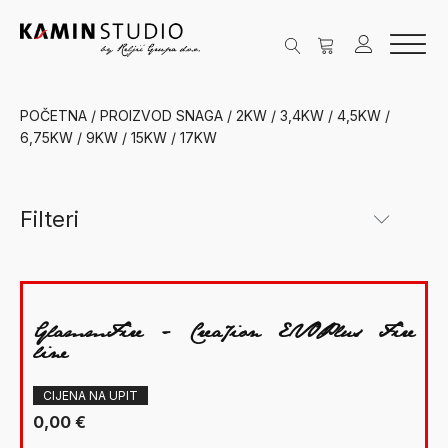
POČETNA
/ PROIZVOD SNAGA / 2KW / 3,4KW / 4,5KW /
6,75KW / 9KW / 15KW / 17KW
Filteri
Kategorije
GlammFire - Crea7ion EVOPlus Fire
line
Cijena
CIJENA NA UPIT
0,00
€