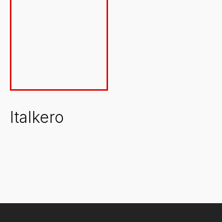
Cijena
0€
Reset
Oznake
Svi
Italkero
(1)
Plin
(1)
Akcija