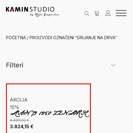
POČETNA
/ PROIZVODI OZNAČENI “GRIJANJE NA DRVA”
Filteri
Kategorije
New Facet
Grijanje na drva
(1)
AKCIJA
15%
Peći na drva
(1)
SCAN 79 1250 ZENSORIC
Scan
(1)
4.499,00
€
Izvorna
Trenutna
3.824,15
€