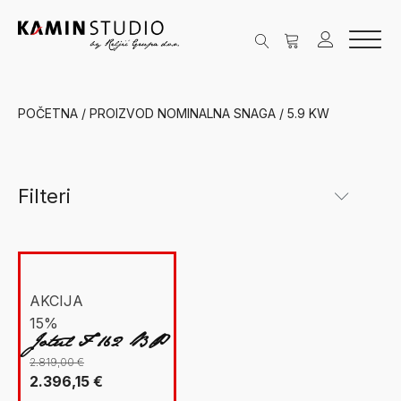
POČETNA
/ PROIZVOD NOMINALNA SNAGA / 5.9 KW
Filteri
Kategorije
New Facet
Grijanje na drva
(1)
AKCIJA
15%
Peći na drva
(1)
Jotul F 162 BP
Jøtul
(1)
2.819,00
€
Izvorna
Trenutna
2.396,15
€