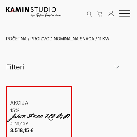
POČETNA
/ PROIZVOD NOMINALNA SNAGA / 11 KW
Filteri
Kategorije
New Facet
Grijanje na drva
(1)
AKCIJA
15%
Peći na drva
(1)
Jotul F 500 ECO BP
Jøtul
(1)
4.139,00
€
Izvorna
Trenutna
3.518,15
€