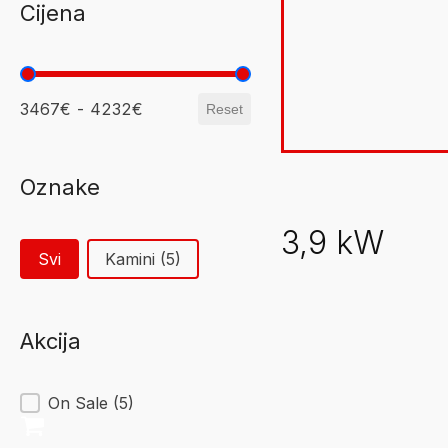
Cijena
je:
4.232,15 
4.979,00 €.
3467€ - 4232€
Reset
Oznake
Svi
Kamini
(5)
Akcija
On Sale
(5)