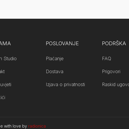
NAMA
POSLOVANJE
PODRŠKA
n Studio
Plaćanje
FAQ
akt
Dostava
Prigovori
uvjeti
Izjava o privatnosti
Raskid ugovo
ići
de with love by
radionica