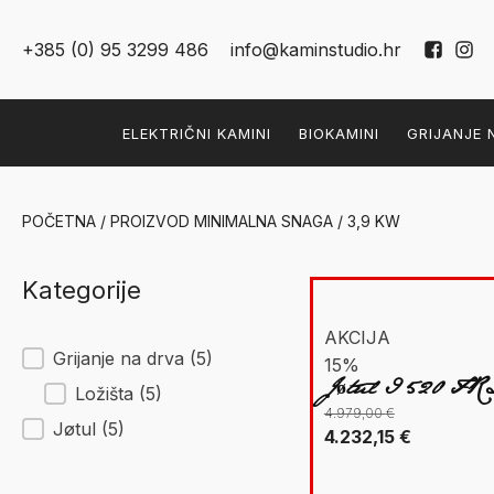
+385 (0) 95 3299 486
info@kaminstudio.hr
ELEKTRIČNI KAMINI
BIOKAMINI
GRIJANJE 
POČETNA
/ PROIZVOD MINIMALNA SNAGA / 3,9 KW
Kategorije
AKCIJA
New Facet
Grijanje na drva
(5)
15%
Jøtul I 520 FR
Ložišta
(5)
4.979,00
€
Jøtul
(5)
Izvorna
Trenutna
4.232,15
€
cijena
cijena
bila
je: