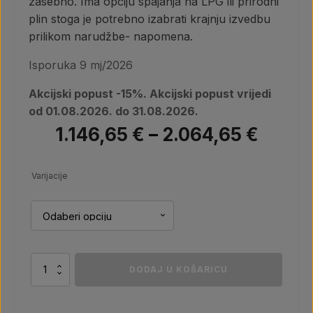
zasebno. Ima opciju spajanja na LPG ili prirodni
plin stoga je potrebno izabrati krajnju izvedbu
prilikom narudžbe- napomena.
Isporuka 9 mj/2026
Akcijski popust -15%. Akcijski popust vrijedi
od 01.08.2026. do 31.08.2026.
Rasp
1.146,65
€
–
2.064,65
€
cijena
Varijacije
od
1.146,
do
Italkero
DODAJ U KOŠARICU
2.064
Focus
unutarnji
plinski