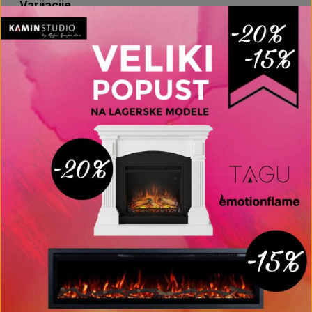
Varijacije
Focus 130, Focus 180, Focus 40, Focus 60, Focus
80
Povezani proizvodi
AKCIJA
-15%
Italkero Quadro 40 ugradbeni plinski
kamin
Raspon
1.605,65
€
–
1.877,65
€
cijena:
od
1.605,65 €