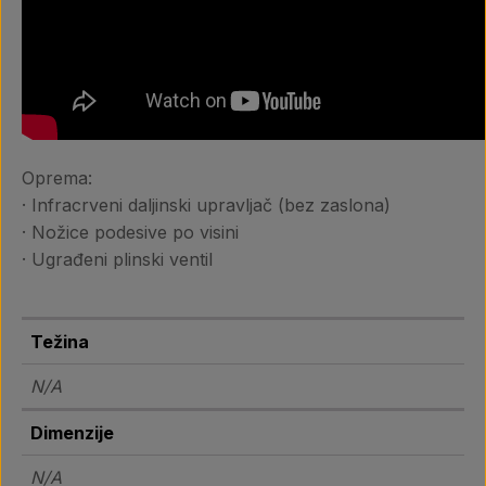
Oprema:
· Infracrveni daljinski upravljač (bez zaslona)
· Nožice podesive po visini
· Ugrađeni plinski ventil
Težina
N/A
Dimenzije
N/A