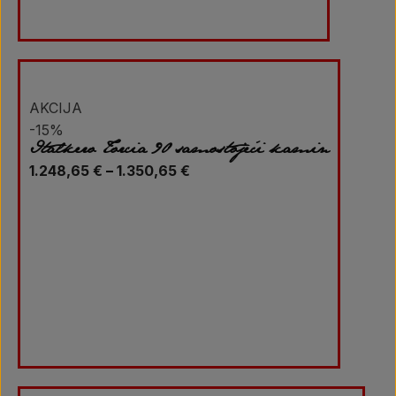
AKCIJA
-15%
Italkero Torcia 90 samostojeći kamin
Raspon
1.248,65
€
–
1.350,65
€
cijena:
od
1.248,65 €
do
1.350,65 €