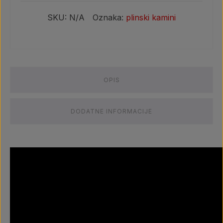
umetak
količina
SKU:
N/A
Oznaka:
plinski kamini
OPIS
DODATNE INFORMACIJE