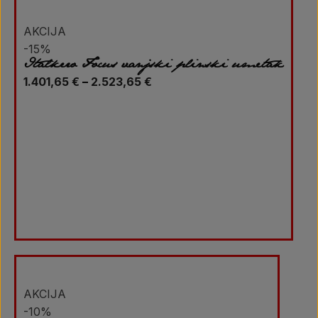
AKCIJA
-15%
Italkero Focus vanjski plinski umetak
Raspon
1.401,65
€
–
2.523,65
€
cijena:
od
1.401,65 €
do
2.523,65 €
AKCIJA
-10%