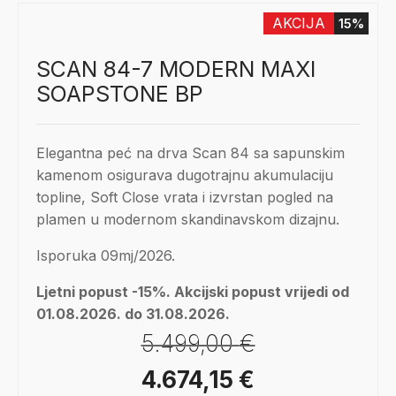
AKCIJA
15%
SCAN 84-7 MODERN MAXI
SOAPSTONE BP
Elegantna peć na drva Scan 84 sa sapunskim
kamenom osigurava dugotrajnu akumulaciju
topline, Soft Close vrata i izvrstan pogled na
plamen u modernom skandinavskom dizajnu.
Isporuka 09mj/2026.
Ljetni popust -15%. Akcijski popust vrijedi od
01.08.2026. do 31.08.2026.
5.499,00
€
Izvorna
Trenutna
4.674,15
€