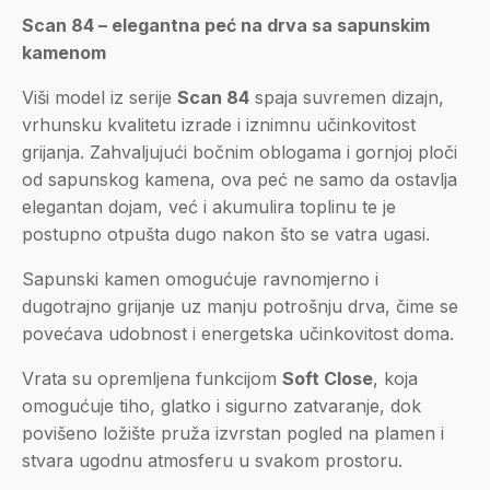
Scan 84 – elegantna peć na drva sa sapunskim
kamenom
Viši model iz serije
Scan 84
spaja suvremen dizajn,
vrhunsku kvalitetu izrade i iznimnu učinkovitost
grijanja. Zahvaljujući bočnim oblogama i gornjoj ploči
od sapunskog kamena, ova peć ne samo da ostavlja
elegantan dojam, već i akumulira toplinu te je
postupno otpušta dugo nakon što se vatra ugasi.
Sapunski kamen omogućuje ravnomjerno i
dugotrajno grijanje uz manju potrošnju drva, čime se
povećava udobnost i energetska učinkovitost doma.
Vrata su opremljena funkcijom
Soft Close
, koja
omogućuje tiho, glatko i sigurno zatvaranje, dok
povišeno ložište pruža izvrstan pogled na plamen i
stvara ugodnu atmosferu u svakom prostoru.