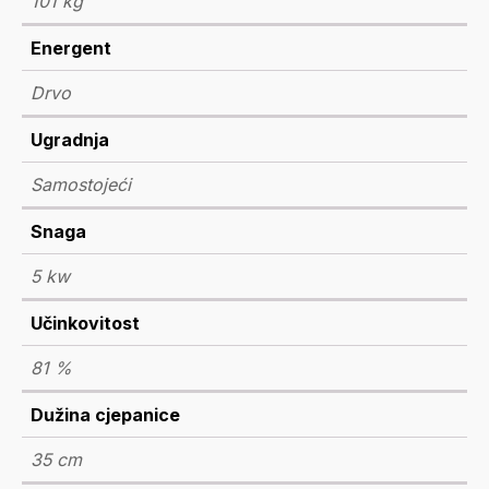
101 kg
Energent
Drvo
Ugradnja
Samostojeći
Snaga
5 kw
Učinkovitost
81 %
Dužina cjepanice
35 cm