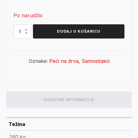
cijena
cijena
Po narudžbi
bila
je:
je:
7.309,15 €.
Jotul
DODAJ U KOŠARICU
F
377
8.599,00 €.
Advance
HT
količina
Oznake:
Peći na drva
,
Samostojeći
DODATNE INFORMACIJE
Težina
260 kg