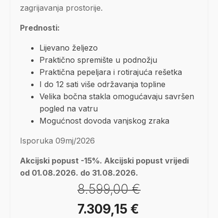
zagrijavanja prostorije.
Prednosti:
Lijevano željezo
Praktično spremište u podnožju
Praktična pepeljara i rotirajuća rešetka
I do 12 sati više održavanja topline
Velika bočna stakla omogućavaju savršen
pogled na vatru
Mogućnost dovoda vanjskog zraka
Isporuka 09mj/2026
Akcijski popust -15%. Akcijski popust vrijedi
od 01.08.2026. do 31.08.2026.
8.599,00
€
Izvorna
Trenutna
7.309,15
€