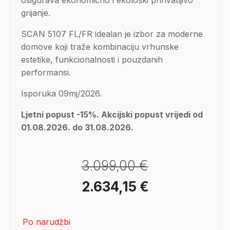
osigurava ekonomično i ekološki prihvatljivo
grijanje.
SCAN 5107 FL/FR idealan je izbor za moderne
domove koji traže kombinaciju vrhunske
estetike, funkcionalnosti i pouzdanih
performansi.
Isporuka 09mj/2026.
Ljetni popust -15%. Akcijski popust vrijedi od
01.08.2026. do 31.08.2026.
3.099,00
€
Izvorna
Trenutna
2.634,15
€
cijena
cijena
Po narudžbi
bila
je: