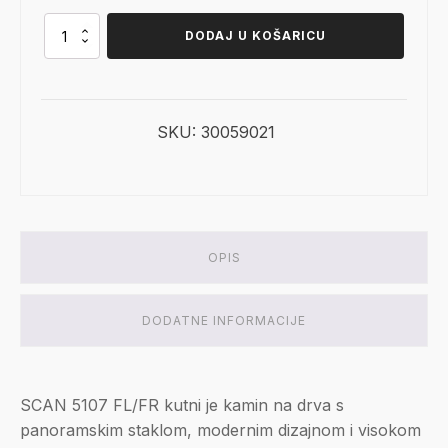
je:
2.634,15 €.
SCAN
DODAJ U KOŠARICU
5107
FL
3.099,00 €.
količina
SKU:
30059021
OPIS
DODATNE INFORMACIJE
SCAN 5107 FL/FR kutni je kamin na drva s
panoramskim staklom, modernim dizajnom i visokom