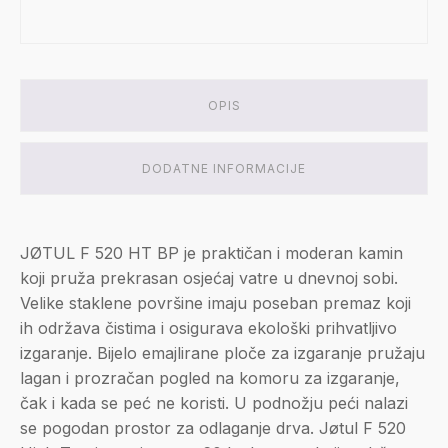
OPIS
DODATNE INFORMACIJE
JØTUL F 520 HT BP je praktičan i moderan kamin
koji pruža prekrasan osjećaj vatre u dnevnoj sobi.
Velike staklene površine imaju poseban premaz koji
ih održava čistima i osigurava ekološki prihvatljivo
izgaranje. Bijelo emajlirane ploče za izgaranje pružaju
lagan i prozračan pogled na komoru za izgaranje,
čak i kada se peć ne koristi. U podnožju peći nalazi
se pogodan prostor za odlaganje drva. Jøtul F 520