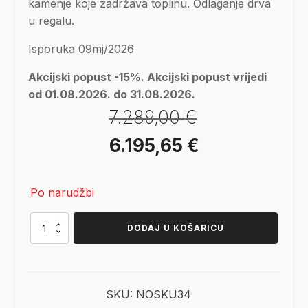
kamenje koje zadržava toplinu. Odlaganje drva
u regalu.
Isporuka 09mj/2026
Akcijski popust -15%. Akcijski popust vrijedi
od 01.08.2026. do 31.08.2026.
7.289,00
€
Izvorna
Trenutna
6.195,65
€
cijena
cijena
Po narudžbi
bila
je:
je:
6.195,65 €.
JØTUL
DODAJ U KOŠARICU
F
520
7.289,00 €.
HT
BP
količina
SKU:
NOSKU34