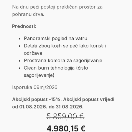
Na dnu peći postoji praktičan prostor za
pohranu drva.
Prednosti:
Panoramski pogled na vatru
Detalji zbog kojih se peć lako koristi i
održava
Prostrana komora za sagorijevanje
Clean burn tehnologija (čisto
sagorijevanje)
Isporuka 09mj/2026
Akcijski popust -15%. Akcijski popust vrijedi
od 01.08.2026. do 31.08.2026.
5.859,00
€
Izvorna
Trenutna
4.980,15
€