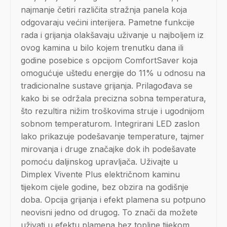
najmanje četiri različita stražnja panela koja
odgovaraju većini interijera. Pametne funkcije
rada i grijanja olakšavaju uživanje u najboljem iz
ovog kamina u bilo kojem trenutku dana ili
godine posebice s opcijom ComfortSaver koja
omogućuje uštedu energije do 11% u odnosu na
tradicionalne sustave grijanja. Prilagođava se
kako bi se održala precizna sobna temperatura,
što rezultira nižim troškovima struje i ugodnijom
sobnom temperaturom. Integrirani LED zaslon
lako prikazuje podešavanje temperature, tajmer
mirovanja i druge značajke dok ih podešavate
pomoću daljinskog upravljača. Uživajte u
Dimplex Vivente Plus električnom kaminu
tijekom cijele godine, bez obzira na godišnje
doba. Opcija grijanja i efekt plamena su potpuno
neovisni jedno od drugog. To znači da možete
uživati u efektu plamena bez topline tijekom