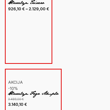
Xaralyn Trivero
Raspon
926,10
€
–
2.129,00
€
cijena:
od
926,10 €
do
2.129,00 €
AKCIJA
-10%
Xaralyn Fogo Amplo
3.489,00
€
Izvorna
Trenutna
3.140,10
€