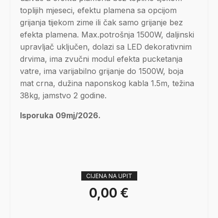
toplijih mjeseci, efektu plamena sa opcijom
grijanja tijekom zime ili čak samo grijanje bez
efekta plamena. Max.potrošnja 1500W, daljinski
upravljač uključen, dolazi sa LED dekorativnim
drvima, ima zvučni modul efekta pucketanja
vatre, ima varijabilno grijanje do 1500W, boja
mat crna, dužina naponskog kabla 1.5m, težina
38kg, jamstvo 2 godine.
Isporuka 09mj/2026.
CIJENA NA UPIT
0,00
€