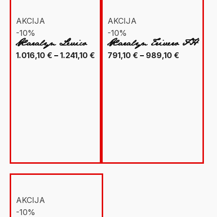
AKCIJA
AKCIJA
-10%
-10%
Xaralyn Levico
Xaralyn Trivero FH
Raspon
Raspon
1.016,10
€
–
1.241,10
€
791,10
€
–
989,10
€
cijena:
cijena:
od
od
1.016,10 €
791,10 €
do
do
1.241,10 €
989,10 €
AKCIJA
-10%