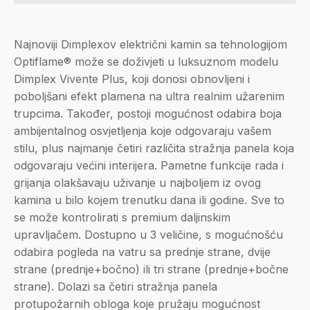
Najnoviji Dimplexov električni kamin sa tehnologijom
Optiflame® može se doživjeti u luksuznom modelu
Dimplex Vivente Plus, koji donosi obnovljeni i
poboljšani efekt plamena na ultra realnim užarenim
trupcima. Također, postoji mogućnost odabira boja
ambijentalnog osvjetljenja koje odgovaraju vašem
stilu, plus najmanje četiri različita stražnja panela koja
odgovaraju većini interijera. Pametne funkcije rada i
grijanja olakšavaju uživanje u najboljem iz ovog
kamina u bilo kojem trenutku dana ili godine. Sve to
se može kontrolirati s premium daljinskim
upravljačem. Dostupno u 3 veličine, s mogućnošću
odabira pogleda na vatru sa prednje strane, dvije
strane (prednje+bočno) ili tri strane (prednje+bočne
strane). Dolazi sa četiri stražnja panela
protupožarnih obloga koje pružaju mogućnost