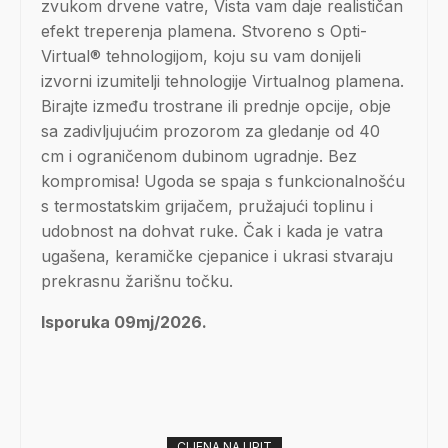
zvukom drvene vatre, Vista vam daje realističan
efekt treperenja plamena. Stvoreno s Opti-
Virtual® tehnologijom, koju su vam donijeli
izvorni izumitelji tehnologije Virtualnog plamena.
Birajte između trostrane ili prednje opcije, obje
sa zadivljujućim prozorom za gledanje od 40
cm i ograničenom dubinom ugradnje. Bez
kompromisa! Ugoda se spaja s funkcionalnošću
s termostatskim grijačem, pružajući toplinu i
udobnost na dohvat ruke. Čak i kada je vatra
ugašena, keramičke cjepanice i ukrasi stvaraju
prekrasnu žarišnu točku.
Isporuka 09mj/2026.
CIJENA NA UPIT