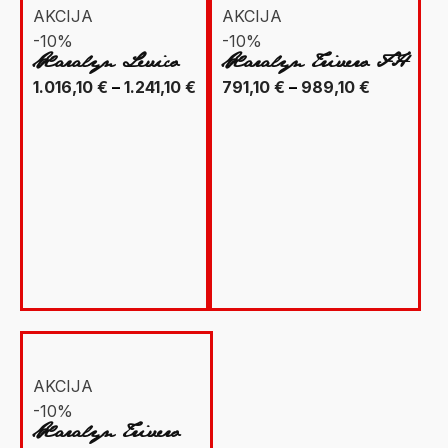
AKCIJA
AKCIJA
-10%
-10%
Xaralyn Levico
Xaralyn Trivero FH
Raspon
Raspon
1.016,10
€
–
1.241,10
€
791,10
€
–
989,10
€
cijena:
cijena:
od
od
1.016,10 €
791,10 €
do
do
1.241,10 €
989,10 €
AKCIJA
-10%
Xaralyn Trivero