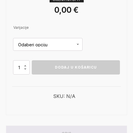
0,00
€
Varijacije
Dimplex
DODAJ U KOŠARICU
Vista
70
količina
SKU:
N/A