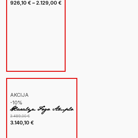
Raspon
926,10
€
–
2.129,00
€
cijena:
od
926,10 €
do
2.129,00 €
AKCIJA
-10%
Xaralyn Fogo Amplo
3.489,00
€
Izvorna
Trenutna
3.140,10
€
cijena
cijena
bila
je: