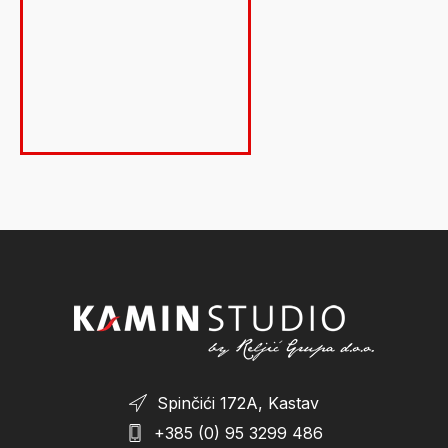
je:
3.140,10 €.
3.489,00 €.
Spinčići 172A, Kastav
+385 (0) 95 3299 486