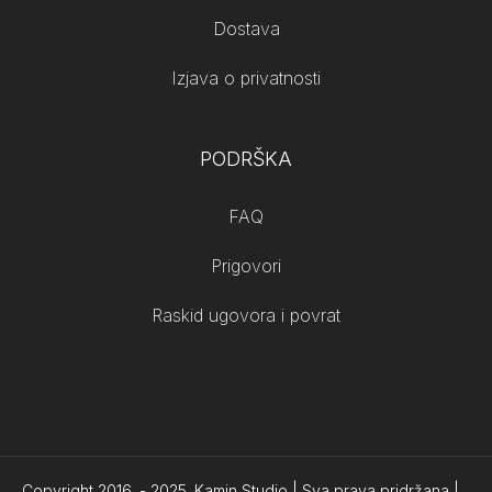
Dostava
Izjava o privatnosti
PODRŠKA
FAQ
Prigovori
Raskid ugovora i povrat
Copyright 2016. -
2025.
Kamin Studio | Sva prava pridržana |