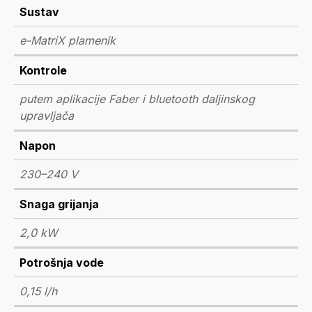
Sustav
e-MatriX plamenik
Kontrole
putem aplikacije Faber i bluetooth daljinskog
upravljača
Napon
230–240 V
Snaga grijanja
2,0 kW
Potrošnja vode
0,15 l/h