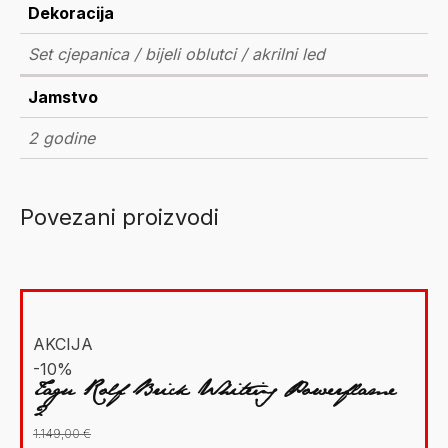
Dekoracija
Set cjepanica / bijeli oblutci / akrilni led
Jamstvo
2 godine
Povezani proizvodi
AKCIJA
-10%
Tagu Rolf Brick White+ Powerflame
2
1.149,00
€