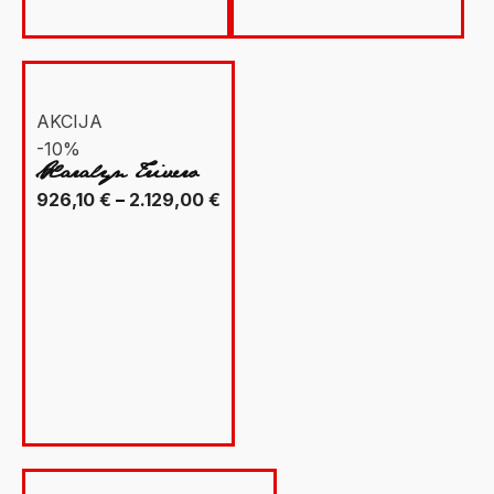
AKCIJA
-10%
Xaralyn Trivero
Raspon
926,10
€
–
2.129,00
€
cijena:
od
926,10 €
do
2.129,00 €