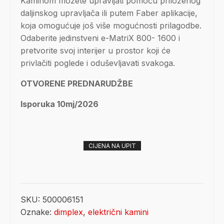
Kaminom možete upravljati pomoću priloženog
daljinskog upravljača ili putem Faber aplikacije,
koja omogućuje još više mogućnosti prilagodbe.
Odaberite jedinstveni e-MatriX 800- 1600 i
pretvorite svoj interijer u prostor koji će
privlačiti poglede i oduševljavati svakoga.
OTVORENE PREDNARUDŽBE
Isporuka 10mj/2026
CIJENA NA UPIT
SKU:
500006151
Oznake:
dimplex
,
električni kamini