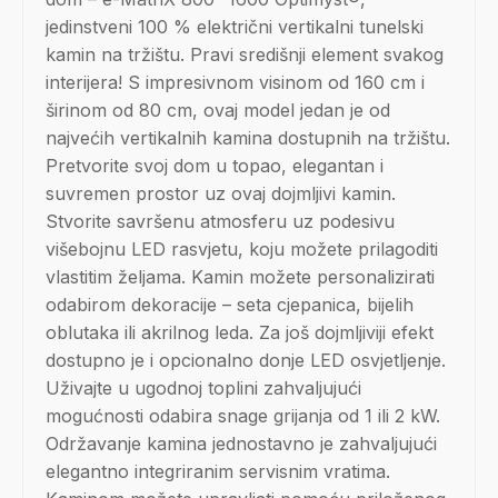
jedinstveni 100 % električni vertikalni tunelski
kamin na tržištu. Pravi središnji element svakog
interijera! S impresivnom visinom od 160 cm i
širinom od 80 cm, ovaj model jedan je od
najvećih vertikalnih kamina dostupnih na tržištu.
Pretvorite svoj dom u topao, elegantan i
suvremen prostor uz ovaj dojmljivi kamin.
Stvorite savršenu atmosferu uz podesivu
višebojnu LED rasvjetu, koju možete prilagoditi
vlastitim željama. Kamin možete personalizirati
odabirom dekoracije – seta cjepanica, bijelih
oblutaka ili akrilnog leda. Za još dojmljiviji efekt
dostupno je i opcionalno donje LED osvjetljenje.
Uživajte u ugodnoj toplini zahvaljujući
mogućnosti odabira snage grijanja od 1 ili 2 kW.
Održavanje kamina jednostavno je zahvaljujući
elegantno integriranim servisnim vratima.