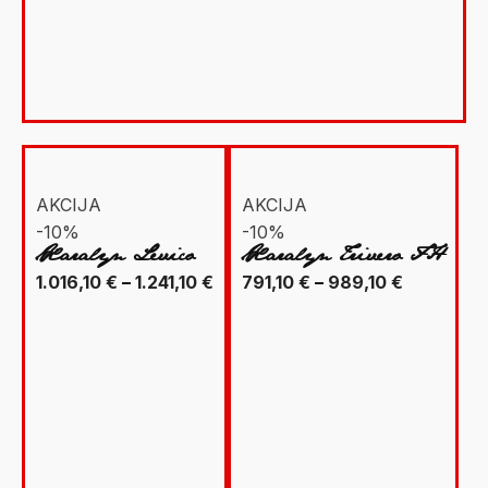
je:
764,10 €.
849,00 €.
AKCIJA
AKCIJA
-10%
-10%
Xaralyn Levico
Xaralyn Trivero FH
Raspon
Raspon
1.016,10
€
–
1.241,10
€
791,10
€
–
989,10
€
cijena:
cijena:
od
od
1.016,10 €
791,10 €
do
do
1.241,10 €
989,10 €