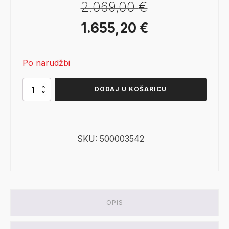
2.069,00
€
Izvorna
Trenutna
1.655,20
€
cijena
cijena
Po narudžbi
bila
je:
je:
1.655,20 €.
Dimplex
DODAJ U KOŠARICU
Aspire
30
2.069,00 €.
količina
SKU:
500003542
OPIS