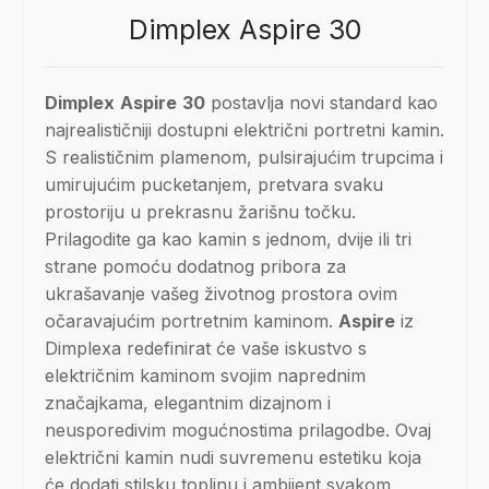
Dimplex Aspire 30
Dimplex
Aspire
30
postavlja novi standard kao
najrealističniji dostupni električni portretni kamin.
S realističnim plamenom, pulsirajućim trupcima i
umirujućim pucketanjem, pretvara svaku
prostoriju u prekrasnu žarišnu točku.
Prilagodite ga kao kamin s jednom, dvije ili tri
strane pomoću dodatnog pribora za
ukrašavanje vašeg životnog prostora ovim
očaravajućim portretnim kaminom.
Aspire
iz
Dimplexa redefinirat će vaše iskustvo s
električnim kaminom svojim naprednim
značajkama, elegantnim dizajnom i
neusporedivim mogućnostima prilagodbe. Ovaj
električni kamin nudi suvremenu estetiku koja
će dodati stilsku toplinu i ambijent svakom