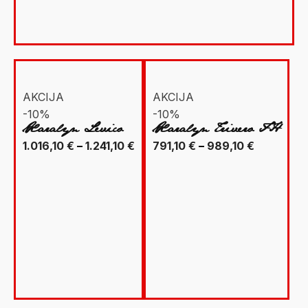
AKCIJA
AKCIJA
-10%
-10%
Xaralyn Levico
Xaralyn Trivero FH
Raspon
Raspon
1.016,10
€
–
1.241,10
€
791,10
€
–
989,10
€
cijena:
cijena:
od
od
1.016,10 €
791,10 €
do
do
1.241,10 €
989,10 €