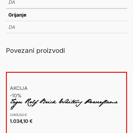
DA
Grijanje
DA
Povezani proizvodi
AKCIJA
-10%
Tagu Rolf Brick White+ Powerflame
2
1.149,00
€
Izvorna
Trenutna
1.034,10
€
cijena
cijena