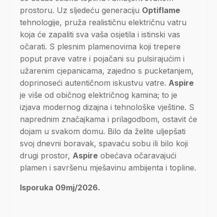
prostoru. Uz sljedeću generaciju
Optiflame
tehnologije, pruža realističnu električnu vatru
koja će zapaliti sva vaša osjetila i istinski vas
očarati. S plesnim plamenovima koji trepere
poput prave vatre i pojačani su pulsirajućim i
užarenim cjepanicama, zajedno s pucketanjem,
doprinoseći autentičnom iskustvu vatre.
Aspire
je više od običnog električnog kamina; to je
izjava modernog dizajna i tehnološke vještine. S
naprednim značajkama i prilagodbom, ostavit će
dojam u svakom domu. Bilo da želite uljepšati
svoj dnevni boravak, spavaću sobu ili bilo koji
drugi prostor,
Aspire
obećava očaravajući
plamen i savršenu mješavinu ambijenta i topline.
Isporuka 09mj/2026.