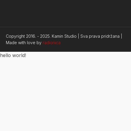
Copyright 2016. -
2025.
Kamin Studio | Sva prava pridržana |
Made with love by
radionica
hello world!