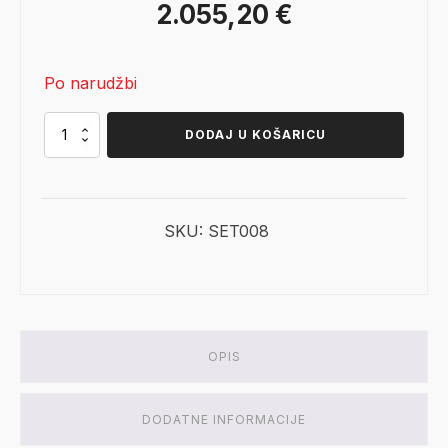
Izvorna
Trenutna
2.055,20
€
cijena
cijena
Po narudžbi
bila
je:
je:
2.055,20 €.
Dimplex
DODAJ U KOŠARICU
Torn
100
2.569,00 €.
količina
SKU:
SET008
OPIS
DODATNE INFORMACIJE