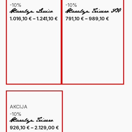
-10%
-10%
Xaralyn Levico
Xaralyn Trivero FH
Raspon
Raspon
1.016,10
€
–
1.241,10
€
791,10
€
–
989,10
€
cijena:
cijena:
od
od
1.016,10 €
791,10 €
do
do
1.241,10 €
989,10 €
AKCIJA
-10%
Xaralyn Trivero
Raspon
926,10
€
–
2.129,00
€