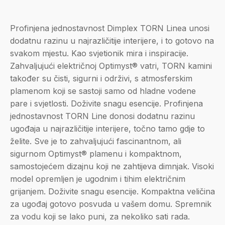
Profinjena jednostavnost Dimplex TORN Linea unosi
dodatnu razinu u najrazličitije interijere, i to gotovo na
svakom mjestu. Kao svjetionik mira i inspiracije.
Zahvaljujući električnoj Optimyst® vatri, TORN kamini
također su čisti, sigurni i održivi, ​​s atmosferskim
plamenom koji se sastoji samo od hladne vodene
pare i svjetlosti. Doživite snagu esencije. Profinjena
jednostavnost TORN Line donosi dodatnu razinu
ugođaja u najrazličitije interijere, točno tamo gdje to
želite. Sve je to zahvaljujući fascinantnom, ali
sigurnom Optimyst® plamenu i kompaktnom,
samostojećem dizajnu koji ne zahtijeva dimnjak. Visoki
model opremljen je ugodnim i tihim električnim
grijanjem. Doživite snagu esencije. Kompaktna veličina
za ugođaj gotovo posvuda u vašem domu. Spremnik
za vodu koji se lako puni, za nekoliko sati rada.