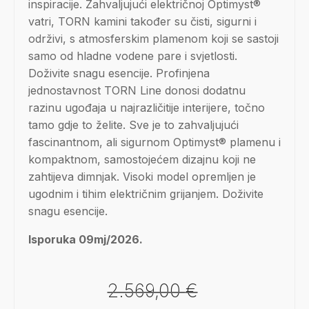
inspiracije. Zahvaljujući električnoj Optimyst®
vatri, TORN kamini također su čisti, sigurni i
održivi, ​​s atmosferskim plamenom koji se sastoji
samo od hladne vodene pare i svjetlosti.
Doživite snagu esencije. Profinjena
jednostavnost TORN Line donosi dodatnu
razinu ugođaja u najrazličitije interijere, točno
tamo gdje to želite. Sve je to zahvaljujući
fascinantnom, ali sigurnom Optimyst® plamenu i
kompaktnom, samostojećem dizajnu koji ne
zahtijeva dimnjak. Visoki model opremljen je
ugodnim i tihim električnim grijanjem. Doživite
snagu esencije.
Isporuka 09mj/2026.
2.569,00
€