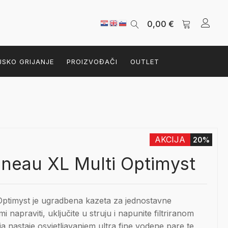
0,00
€
JSKO GRIJANJE
PROIZVOĐAČI
OUTLET
AKCIJA
20%
neau XL Multi Optimyst
ptimyst je ugradbena kazeta za jednostavne
mi napraviti, uključite u struju i napunite filtriranom
a nastaje osvjetljavanjem ultra fine vodene pare te