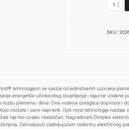
Dimplex
Juneau
XL
Multi
Optimyst
količina
SKU:
202
st® tehnologijom se sastoji od jedinstvenih uzoraka plamen
nacije energetski učinkovitog osvjetljenja i sigurne vodene 
jivu iluziju plamena i dima. Ova vodena izmaglica doprinosi 
oju možete i sami napraviti. Opti-myst tehnologija nastaje o
kad nije bio ovako realističan. Nagrađivani Dimplex električn
ženjima. Zahvaljujući zadivljujućem realizmu električnog pla