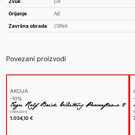
Zvuk
DA
Grijanje
NE
Završna obrada
CRNA
Povezani proizvodi
AKCIJA
-10%
Tagu Rolf Brick White+ Powerflame 2
1.149,00
€
Izvorna
Trenutna
1.034,10
€
cijena
cijena
bila
je:
b