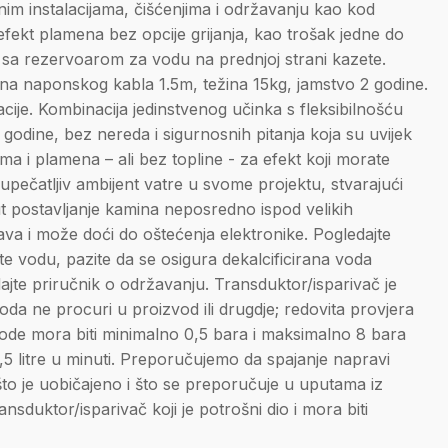
nim instalacijama, čišćenjima i održavanju kao kod
 efekt plamena bez opcije grijanja, kao trošak jedne do
cu sa rezervoarom za vodu na prednjoj strani kazete.
ina naponskog kabla 1.5m, težina 15kg, jamstvo 2 godine.
acije. Kombinacija jedinstvenog učinka s fleksibilnošću
 godine, bez nereda i sigurnosnih pitanja koja su uvijek
ma i plamena – ali bez topline - za efekt koji morate
 upečatljiv ambijent vatre u svome projektu, stvarajući
t postavljanje kamina neposredno ispod velikih
ava i može doći do oštećenja elektronike. Pogledajte
ste vodu, pazite da se osigura dekalcificirana voda
dajte priručnik o održavanju. Transduktor/isparivač je
 voda ne procuri u proizvod ili drugdje; redovita provjera
ode mora biti minimalno 0,5 bara i maksimalno 8 bara
,5 litre u minuti. Preporučujemo da spajanje napravi
 što je uobičajeno i što se preporučuje u uputama iz
nsduktor/isparivač koji je potrošni dio i mora biti