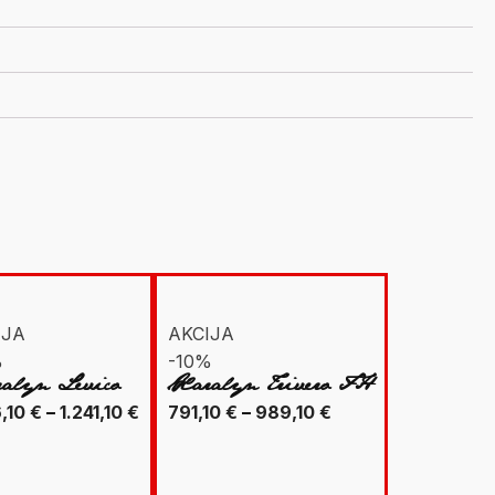
IJA
AKCIJA
%
-10%
alyn Levico
Xaralyn Trivero FH
Raspon
Raspon
6,10
€
–
1.241,10
€
791,10
€
–
989,10
€
cijena:
cijena:
od
od
1.016,10 €
791,10 €