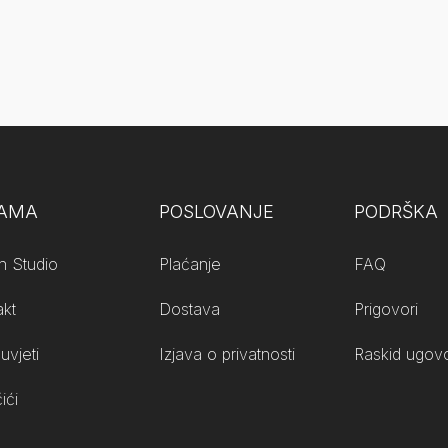
NAMA
POSLOVANJE
PODRŠKA
n Studio
Plaćanje
FAQ
akt
Dostava
Prigovori
uvjeti
Izjava o privatnosti
Raskid ugovo
ići