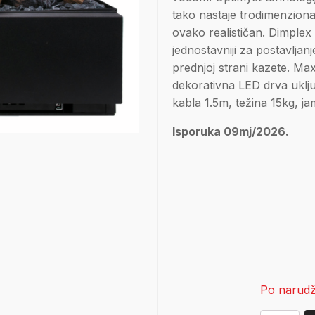
tako nastaje trodimenzional
ovako realističan. Dimplex 
jednostavniji za postavlja
prednjoj strani kazete. Max
dekorativna LED drva uklj
kabla 1.5m, težina 15kg, j
Isporuka 09mj/2026.
Po narudž