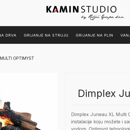
NA DRVA
GRIJANJE NA STRUJU
GRIJANJE NA PLIN
VAN
 MULTI OPTIMYST
Dimplex Ju
Dimplex Juneau XL Multi O
instalacije koju možete i sa
vodom. Optimyst tehnologij