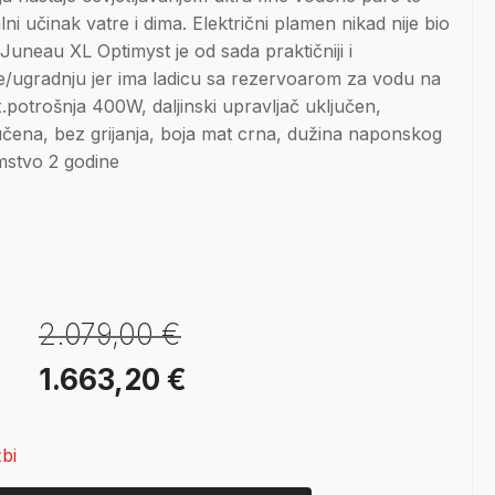
ni učinak vatre i dima. Električni plamen nikad nije bio
Juneau XL Optimyst je od sada praktičniji i
nje/ugradnju jer ima ladicu sa rezervoarom za vodu na
.potrošnja 400W, daljinski upravljač uključen,
učena, bez grijanja, boja mat crna, dužina naponskog
amstvo 2 godine
2.079,00
€
Izvorna
Trenutna
1.663,20
€
cijena
cijena
bi
bila
je: