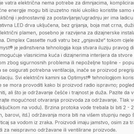
 je vatra električna nema potrebe za dimnjacima, komplicira
ične energije mogu biti izuzetno niski ukoliko koristite samo
tičniji i jednostavniji za postavljanje/ugradnju jer ima ladi
ativna LED drva uključena, bez grijanja, boja mat crna, duž
električni plamen, posebno je razvijena za dizajnerske instal
ama. Dimplex Cassette nudi vatru bez „gnjavaže“ tokom cijele
yst® je jedinstvena tehnologija koja stvara iluziju pravog di
omogućuje vlasnicima kuća i dizajnerima interijera da stvore
rom zbog sigurnosnih problema ili nepoželjne topline - popu
e osigurati potrebna ventilacija, inače se proizvod pregrij
tilaciju. Svi električni kamini sa Optimyst® tehnologijom kori
je se mora provoditi kako bi proizvod radio ispravno; pogle
iti, ali što je održavanje češće i trajnost je duža. Pazite da
irajte mogućnost otvaranja proizvoda za održavanje. Tlak v
ljučkom na vodu). Brzina protoka vode trebala bi biti 2 - 2
an, barovi, itd.) održavanja mora biti na višem stupnju nego
oticaj sa vodom iz zraka. Proizvodi imaju jamstvo, osim za tra
i za neispravno održavane ili ventilirane proizvode.