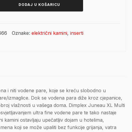
je:
1.663,20 €.
DODAJ U KOŠARICU
2.079,00 €.
666
Oznake:
električni kamini
,
inserti
a i niti vodene pare, koje se kreću slobodno u
pare/izmaglice. Dok se vodena para diže kroz cjepanice,
i dobroj vlažnosti u vašega doma. Dimplex Juneau XL Multi
svjetljavanjem ultra fine vodene pare te tako nastaje
i kamini ostavljaju upečatljiv dojam u hotelima,
mena koji se može upaliti bez funkcije grijanja, vatra