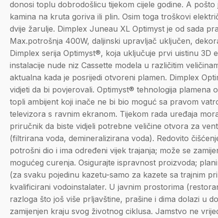
donosi toplu dobrodošlicu tijekom cijele godine. A pošto
kamina na kruta goriva ili plin. Osim toga troškovi elektr
dvije žarulje. Dimplex Juneau XL Optimyst je od sada prak
Max.potrošnja 400W, daljinski upravljač uključen, dekor
Dimplex serija Optimyst®, koja uključuje prvi uistinu 3D 
instalacije nude niz Cassette modela u različitim veličin
aktualna kada je posrijedi otvoreni plamen. Dimplex Optim
vidjeti da bi povjerovali. Optimyst® tehnologija plamena 
topli ambijent koji inače ne bi bio moguć sa pravom vat
televizora s ravnim ekranom. Tijekom rada uređaja mora s
priručnik da biste vidjeli potrebne veličine otvora za ven
(filtrirana voda, demineralizirana voda). Redovito čišćen
potrošni dio i ima određeni vijek trajanja; može se zamijen
mogućeg curenja. Osigurajte ispravnost proizvoda; plan
(za svaku pojedinu kazetu-samo za kazete sa trajnim prik
kvalificirani vodoinstalater. U javnim prostorima (restor
razloga što još više prljavštine, prašine i dima dolazi u d
zamijenjen kraju svog životnog ciklusa. Jamstvo ne vrijed