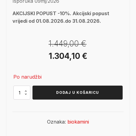
Isporuka 09mj/2026
AKCIJSKI POPUST -10%. Akcijski popust
vrijedi od 01.08.2026.do 31.08.2026.
1.449,00
€
Izvorna
Trenutna
1.304,10
€
cijena
cijena
Po narudžbi
bila
je:
je:
1.304,10 €.
Xaralyn
DODAJ U KOŠARICU
Nova
Bio
1.449,00 €.
količina
Oznaka:
biokamini