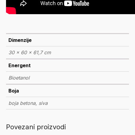
Dimenzije
30 × 60 × 61,7 cm
Energent
Bioetanol
Boja
boja betona, siva
Povezani proizvodi