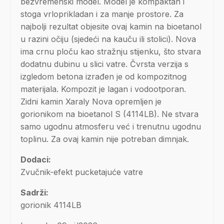
bezvremenski model. Model je kompaktan i
stoga vrloprikladan i za manje prostore. Za
najbolji rezultat objesite ovaj kamin na bioetanol
u razini očiju (sjedeći na kauču ili stolici). Nova
ima crnu ploču kao stražnju stijenku, što stvara
dodatnu dubinu u slici vatre. Čvrsta verzija s
izgledom betona izrađen je od kompozitnog
materijala. Kompozit je lagan i vodootporan.
Zidni kamin Xaraly Nova opremljen je
gorionikom na bioetanol S (4114LB). Ne stvara
samo ugodnu atmosferu već i trenutnu ugodnu
toplinu. Za ovaj kamin nije potreban dimnjak.
Dodaci:
Zvučnik-efekt pucketajuće vatre
Sadrži:
gorionik 4114LB