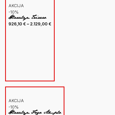
AKCIJA
-10%
Xaralyn Trivero
Raspon
926,10
€
–
2.129,00
€
cijena:
od
926,10 €
do
2.129,00 €
AKCIJA
-10%
Xaralyn Fogo Amplo