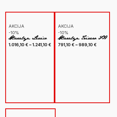
AKCIJA
AKCIJA
-10%
-10%
Xaralyn Levico
Xaralyn Trivero FH
Raspon
Raspon
1.016,10
€
–
1.241,10
€
791,10
€
–
989,10
€
cijena:
cijena:
od
od
1.016,10 €
791,10 €
do
do
1.241,10 €
989,10 €