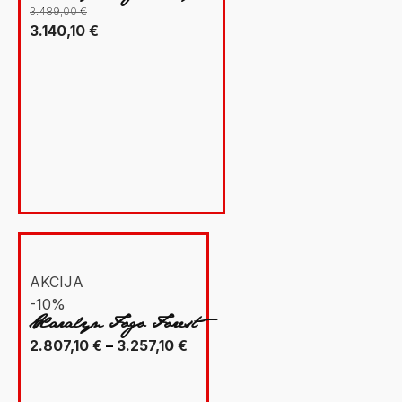
3.489,00
€
Izvorna
Trenutna
3.140,10
€
cijena
cijena
bila
je:
je:
3.140,10 €.
3.489,00 €.
AKCIJA
-10%
Xaralyn Fogo Forest
Raspon
2.807,10
€
–
3.257,10
€
cijena:
od