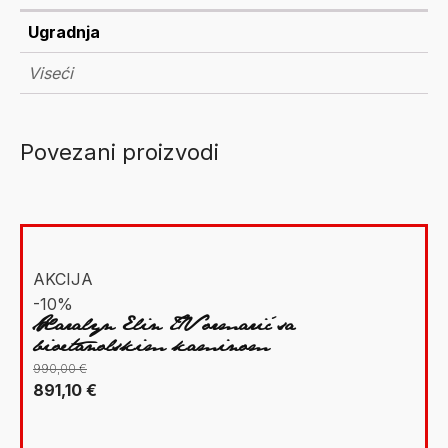
Ugradnja
Viseći
Povezani proizvodi
AKCIJA
-10%
Xaralyn Elin TV ormarić sa
bioetanolskim kaminom
990,00
€
Izvorna
Trenutna
891,10
€
cijena
cijena
bila
je: