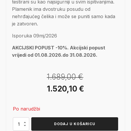
testirani su kao najsigurniji u svim ispitivanjima.
Plamenik ima dvostruku posudu od
nehrđajućeg čelika i može se puniti samo kada
je zatvoren.
Isporuka 09mj/2026
AKCIJSKI POPUST -10%. Akcijski popust
vrijedi od 01.08.2026.do 31.08.2026.
1.689,00
€
Izvorna
Trenutna
1.520,10
€
cijena
cijena
Po narudžbi
bila
je:
je:
1.520,10 €.
Xarayn
DODAJ U KOŠARICU
Corner