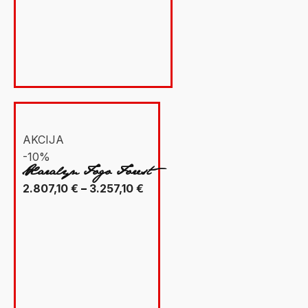
3.489,00 €.
AKCIJA
-10%
Xaralyn Fogo Forest
Raspon
2.807,10
€
–
3.257,10
€
cijena:
od
2.807,10 €
do
3.257,10 €