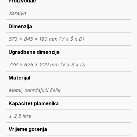
Proizvođač
Xaralyn
Dimenzija
573 x 845 x 180 mm (V x Š x D)
Ugradbene dimenzije
736 x 625 x 200 mm (V x Š x D)
Materijal
Metal, nehrđajući čelik
Kapacitet plamenika
± 2,5 litre
Vrijeme gorenja