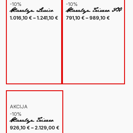
-10%
-10%
Xaralyn Levico
Xaralyn Trivero FH
Raspon
Raspon
1.016,10
€
–
1.241,10
€
791,10
€
–
989,10
€
cijena:
cijena:
od
od
1.016,10 €
791,10 €
do
do
1.241,10 €
989,10 €
AKCIJA
-10%
Xaralyn Trivero
Raspon
926,10
€
–
2.129,00
€