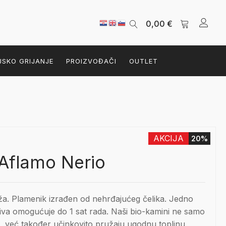
0,00
€
JSKO GRIJANJE
PROIZVOĐAČI
OUTLET
AKCIJA
20%
Aflamo Nerio
a. Plamenik izrađen od nehrđajućeg čelika. Jedno
iva omogućuje do 1 sat rada. Naši bio-kamini ne samo
, već također učinkovito pružaju ugodnu toplinu,