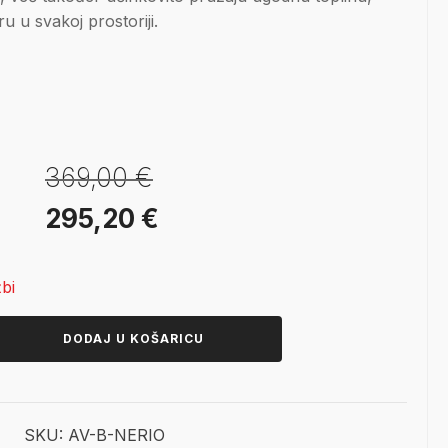
u u svakoj prostoriji.
369,00
€
Izvorna
Trenutna
295,20
€
cijena
cijena
bi
bila
je:
je:
295,20 €.
DODAJ U KOŠARICU
369,00 €.
SKU:
AV-B-NERIO