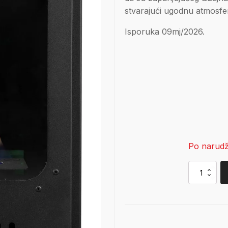
stvarajući ugodnu atmosfer
Isporuka 09mj/2026.
Po narudž
Aflamo
Nerio
količina