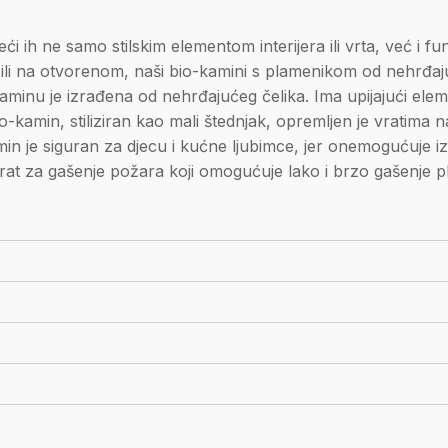
i ih ne samo stilskim elementom interijera ili vrta, već i fu
 ili na otvorenom, naši bio-kamini s plamenikom od nehrđa
aminu je izrađena od nehrđajućeg čelika. Ima upijajući eleme
bio-kamin, stiliziran kao mali štednjak, opremljen je vrati
min je siguran za djecu i kućne ljubimce, jer onemogućuje i
parat za gašenje požara koji omogućuje lako i brzo gašenje 