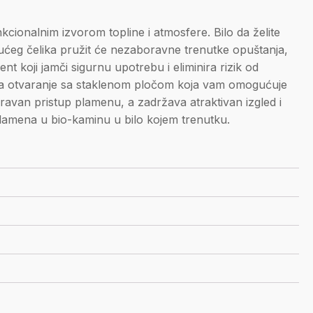
nkcionalnim izvorom topline i atmosfere. Bilo da želite
jućeg čelika pružit će nezaboravne trenutke opuštanja,
nt koji jamči sigurnu upotrebu i eliminira rizik od
ma na otvaranje sa staklenom pločom koja vam omogućuje
zravan pristup plamenu, a zadržava atraktivan izgled i
plamena u bio-kaminu u bilo kojem trenutku.