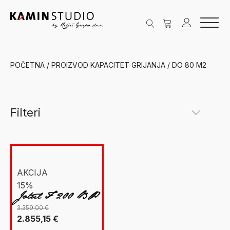
POČETNA
/ PROIZVOD KAPACITET GRIJANJA / DO 80 M2
Filteri
Kategorije
New Facet
Grijanje na drva
(1)
AKCIJA
15%
Peći na drva
(1)
Jotul F 200 BP
Jøtul
(1)
3.359,00
€
Izvorna
Trenutna
2.855,15
€