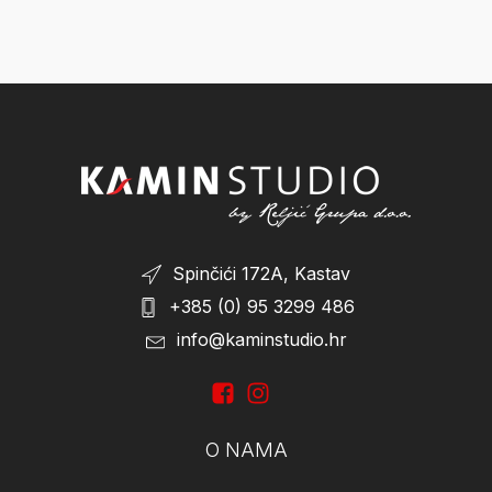
0€
Reset
Oznake
Akcija
Spinčići 172A, Kastav
+385 (0) 95 3299 486
info@kaminstudio.hr
O NAMA