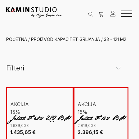
POČETNA
/ PROIZVOD KAPACITET GRIJANJA / 33 - 121 M2
Filteri
Kategorije
New Facet
Grijanje na drva
(2)
AKCIJA
AKCIJA
15%
15%
Peći na drva
(2)
Jotul F 602 ECO BP
Jotul F 162 BP
Jøtul
(2)
1.689,00
€
2.819,00
€
Izvorna
Trenutna
Izvorna
Trenutna
1.435,65
€
2.396,15
€