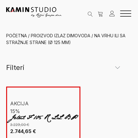
POČETNA
/ PROIZVOD IZLAZ DIMOVODA / NA VRHU ILI SA
STRAŽNJE STRANE (Ø 125 MM)
Filteri
Kategorije
New Facet
Grijanje na drva
(1)
AKCIJA
15%
Peći na drva
(1)
Jøtul F 105 R LL BP
Jøtul
(1)
3.229,00
€
Izvorna
Trenutna
2.744,65
€