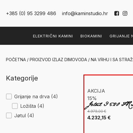
+385 (0) 95 3299 486
info@kaminstudio.hr
ELEKTRIČNI KAMINI
BIOKAMINI
GRIJANJE 
POČETNA
/ PROIZVOD IZLAZ DIMOVODA / NA VRHU I SA STRA
Kategorije
AKCIJA
New Facet
Grijanje na drva
(4)
15%
Jøtul I 520 FR
Ložišta
(4)
4.979,00
€
Jøtul
(4)
Izvorna
Trenutna
4.232,15
€
cijena
cijena
bila
je: