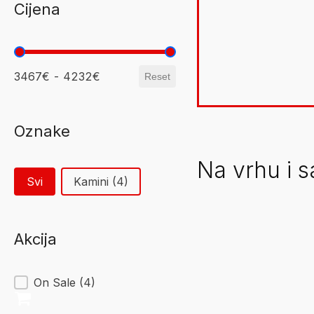
Cijena
je:
4.232,15 
4.979,00 €.
3467€ - 4232€
Reset
Oznake
Svi
Kamini
(4)
Akcija
On Sale
(4)