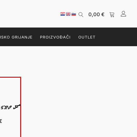
0,00
€
JSKO GRIJANJE
PROIZVOĐAČI
OUTLET
 520 F
Trenutna
€
cijena
je: