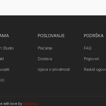
NAMA
POSLOVANJE
PODRŠKA
n Studio
Plaćanje
FAQ
akt
Dostava
Prigovori
uvjeti
Izjava o privatnosti
Raskid ugovo
ići
de with love by
radionica