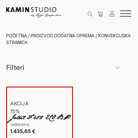
POČETNA
/ PROIZVOD DODATNA OPREMA / KONVEKCIJSKA
STRANICA
Filteri
Kategorije
New Facet
Grijanje na drva
(1)
AKCIJA
15%
Peći na drva
(1)
Jotul F 602 ECO BP
Jøtul
(1)
1.689,00
€
Izvorna
Trenutna
1.435,65
€