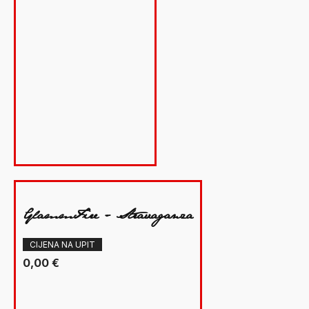
GlammFire - Stravaganza
CIJENA NA UPIT
0,00
€