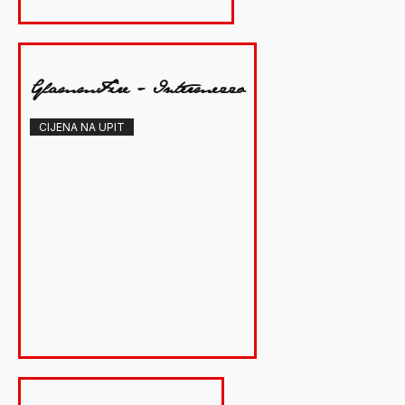
GlammFire - Intermezzo
CIJENA NA UPIT