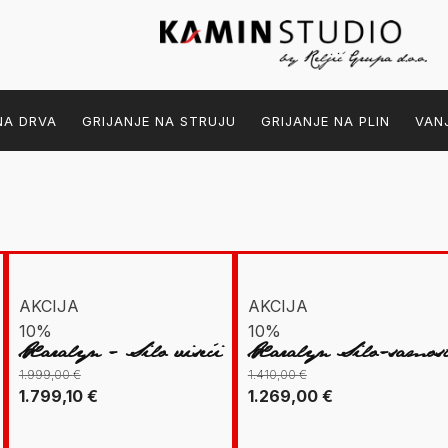
NA DRVA
GRIJANJE NA STRUJU
GRIJANJE NA PLIN
VAN
AKCIJA
AKCIJA
10%
10%
Xaralyn - Silo viseći
Xaralyn Silo-samost
1.999,00
€
1.410,00
€
Izvorna
Trenutna
Izvorna
Trenutna
1.799,10
€
1.269,00
€
cijena
cijena
cijena
cijena
bila
je:
bila
je: