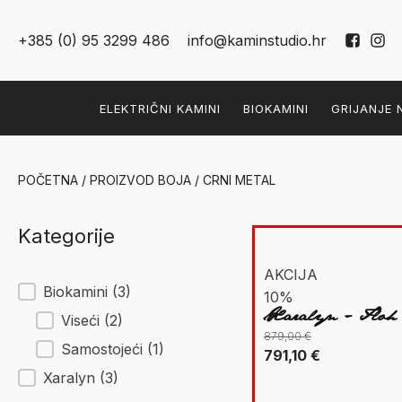
+385 (0) 95 3299 486
info@kaminstudio.hr
ELEKTRIČNI KAMINI
BIOKAMINI
GRIJANJE 
POČETNA
/ PROIZVOD BOJA / CRNI METAL
Kategorije
AKCIJA
New Facet
Biokamini
(3)
10%
Xaralyn - Floh
Viseći
(2)
879,00
€
Samostojeći
(1)
Izvorna
Trenutna
791,10
€
cijena
cijena
Xaralyn
(3)
bila
je: