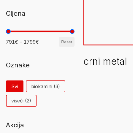
je:
791,10 €.
Cijena
879,00 €.
791€ - 1799€
Reset
Oznake
Svi
biokamini
(3)
viseći
(2)
Akcija