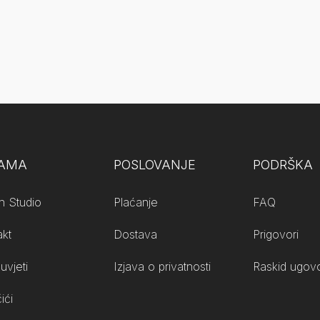
NAMA
POSLOVANJE
PODRŠKA
n Studio
Plaćanje
FAQ
akt
Dostava
Prigovori
uvjeti
Izjava o privatnosti
Raskid ugovo
ići