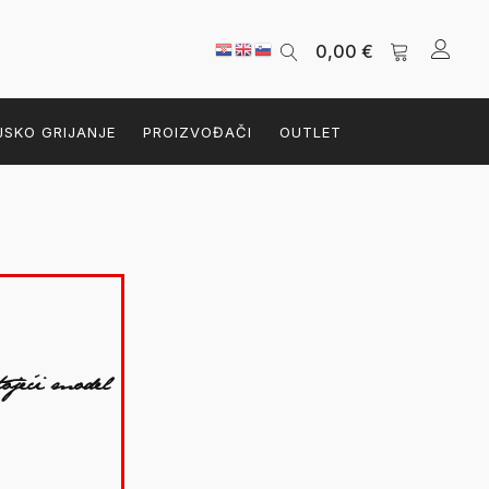
0,00
€
JSKO GRIJANJE
PROIZVOĐAČI
OUTLET
ojeći model