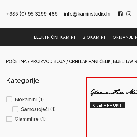
+385 (0) 95 3299 486
info@kaminstudio.hr
ELEKTRIČNI KAMINI
BIOKAMINI
GRIJANJE 
POČETNA
/ PROIZVOD BOJA / CRNI LAKIRANI ČELIK, BIJELI LAKI
Kategorije
GlammFire Mil
New Facet
Biokamini
(1)
CIJENA NA UPIT
Samostojeći
(1)
Glammfire
(1)