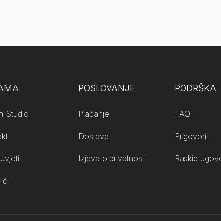
NAMA
POSLOVANJE
PODRŠKA
n Studio
Plaćanje
FAQ
akt
Dostava
Prigovori
uvjeti
Izjava o privatnosti
Raskid ugovo
ići