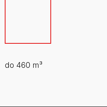
cijena
cijena
Cijena
bila
je:
je:
7.139,15 €.
8.399,00 €.
7139€
Reset
Oznake
Akcija
On Sale
(1)