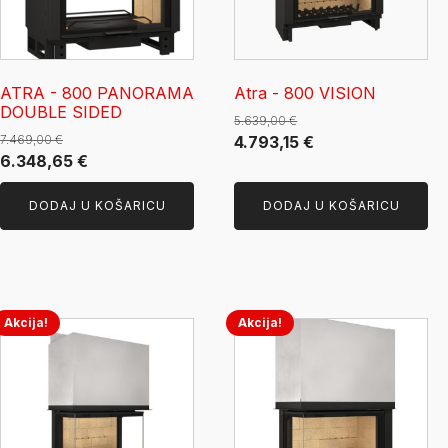
ATRA - 800 PANORAMA
Atra - 800 VISION
DOUBLE SIDED
5.639,00
€
Izvorna
Trenutna
7.469,00
€
4.793,15
€
Izvorna
Trenutna
6.348,65
€
cijena
cijena
cijena
cijena
bila
je:
DODAJ U KOŠARICU
DODAJ U KOŠARICU
bila
je:
je:
4.793,15 €.
je:
6.348,65 €.
5.639,00 €.
7.469,00 €.
Akcija!
Akcija!