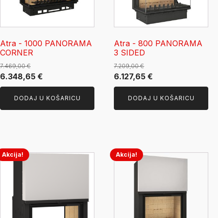
Atra - 1000 PANORAMA
Atra - 800 PANORAMA
CORNER
3 SIDED
7.469,00
€
7.209,00
€
Izvorna
Trenutna
Izvorna
Trenutna
6.348,65
€
6.127,65
€
cijena
cijena
cijena
cijena
DODAJ U KOŠARICU
DODAJ U KOŠARICU
bila
je:
bila
je:
je:
6.348,65 €.
je:
6.127,65 €.
7.469,00 €.
7.209,00 €.
Akcija!
Akcija!