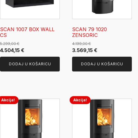
SCAN 1007 BOX WALL
SCAN 79 1020
CS
ZENSORIC
5.299,00
€
4.199,00
€
Izvorna
Trenutna
Izvorna
Trenutna
4.504,15
€
3.569,15
€
cijena
cijena
cijena
cijena
DODAJ U KOŠARICU
DODAJ U KOŠARICU
bila
je:
bila
je:
je:
4.504,15 €.
je:
3.569,15 €.
5.299,00 €.
4.199,00 €.
Akcija!
Akcija!