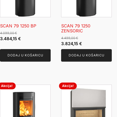
SCAN 79 1250 BP
SCAN 79 1250
ZENSORIC
4.099,00
€
Izvorna
Trenutna
3.484,15
€
4.499,00
€
Izvorna
Trenutna
3.824,15
€
cijena
cijena
cijena
cijena
bila
je:
DODAJ U KOŠARICU
DODAJ U KOŠARICU
bila
je:
je:
3.484,15 €.
je:
3.824,15 €.
4.099,00 €.
4.499,00 €.
Akcija!
Akcija!