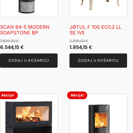
SCAN 84-5 MODERN
JØTUL F 100 ECO.2 LL
SOAPSTONE BP
SE IVE
7.699,00
€
2.299,00
€
Izvorna
Trenutna
Izvorna
Trenutna
6.544,15
€
1.954,15
€
cijena
cijena
cijena
cijena
DODAJ U KOŠARICU
DODAJ U KOŠARICU
bila
je:
bila
je:
je:
6.544,15 €.
je:
1.954,15 €.
7.699,00 €.
2.299,00 €.
Akcija!
Akcija!